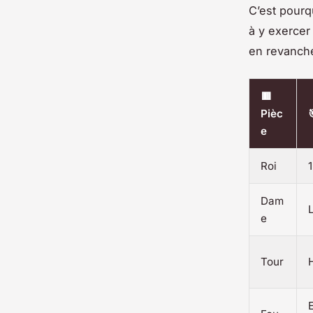
C’est pourq
à y exercer
en revanche,
🟥
Pièc
e
Roi
Dam
e
Tour