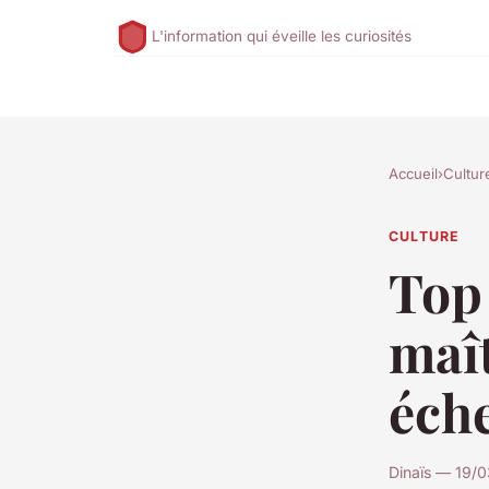
L'information qui éveille les curiosités
Accueil
›
Cultur
CULTURE
Top 
maît
éch
Dinaïs — 19/0