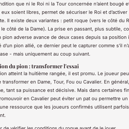
ndition que ni le Roi ni la Tour concernée n’aient bougé e
eux soient libres, permet de sécuriser le Roi et d’activer
e. Il existe deux variantes : petit roque (vers le côté du 
 le côté de la Dame). La prise en passant, plus subtile, c
un pion adverse avance de deux cases depuis sa position in
é d’un pion allié, ce dernier peut le capturer comme s’il n
ase - mais uniquement au coup suivant.
on du pion : transformer l'essai
on atteint la huitième rangée, il est promu. Le joueur peu
le transformer en Dame, Tour, Fou ou Cavalier. En général
e, tant sa puissance est décisive. Mais dans certaines fi
promouvoir en Cavalier peut éviter un pat ou permettre u
 une ressource que les joueurs confirmés utilisent parfo
nt.
r de vérifier les conditions du roque avant de le jouer