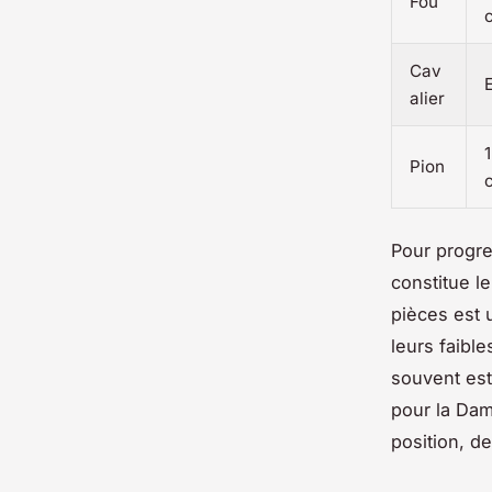
Fou
Cav
alier
1
Pion
Pour progre
constitue l
pièces est 
leurs faible
souvent esti
pour la Dam
position, de