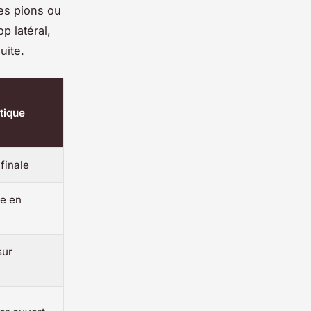
des pions ou
p latéral,
uite.
tique
 finale
e en
sur