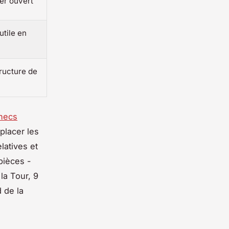
ier ouvert
utile en
tructure de
hecs
placer les
latives et
 pièces -
la Tour, 9
 de la