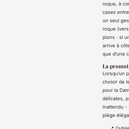
roque, à co
cases entre 
un seul gest
roque (vers
pions : si 
arrive à côt
que d’une c
La promoti
Lorsqu’un pi
choisir de 
pour la Dam
délicates, 
inattendu -
piège éléga
📍 Oublie