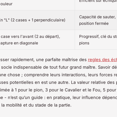
Efficient sur échiqu
couleur
Capacité de sauter, 
En "L" (2 cases + 1 perpendiculaire)
position fermée
 case vers l'avant (2 au départ),
Progressif, clé du s
capture en diagonale
pions
sser rapidement, une parfaite maîtrise des
regles des éc
e socle indispensable de tout futur grand maître. Savoir dé
une chose ; comprendre leurs interactions, leurs forces re
sses potentielles en est une autre. La valeur relative des
mée à 1 pour le pion, 3 pour le Cavalier et le Fou, 5 pour 
e - n’est qu’un guide : en pratique, leur influence dépend
 la mobilité et du stade de la partie.