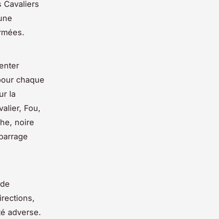
 Cavaliers
 une
ermées.
enter
our chaque
ur la
alier, Fou,
he, noire
 barrage
 de
irections,
té adverse.