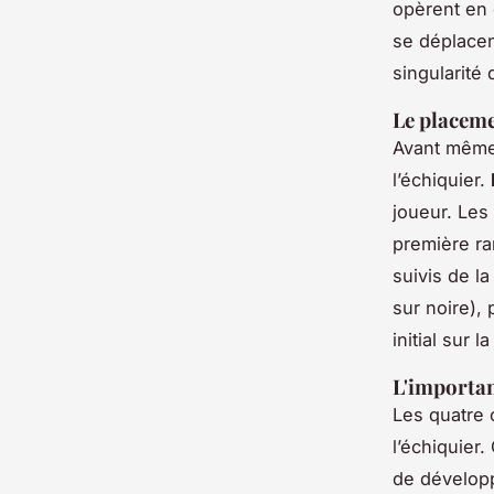
opèrent en 
se déplacen
singularité
Le placeme
Avant même 
l’échiquier.
joueur. Les
première ran
suivis de l
sur noire), 
initial sur 
L'importan
Les quatre 
l’échiquier
de développ