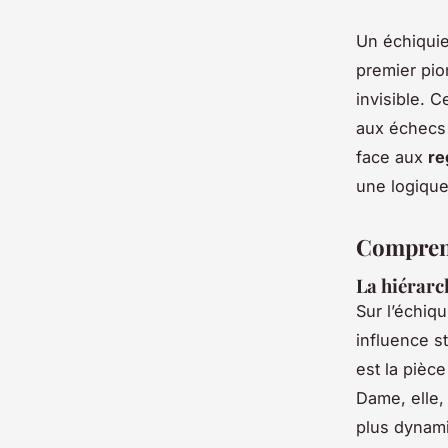
Un échiquie
premier pio
invisible. C
aux échecs 
face aux
re
une logique
Comprend
La hiérarch
Sur l’échiq
influence st
est la pièce
Dame, elle, 
plus dynami