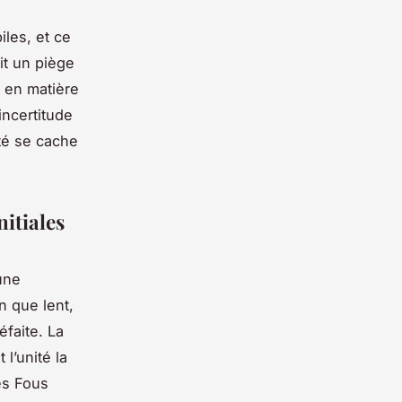
les, et ce
it un piège
e en matière
incertitude
ité se cache
itiales
une
n que lent,
éfaite. La
l’unité la
es Fous