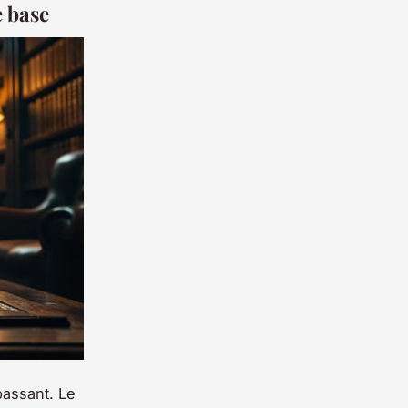
e base
passant. Le