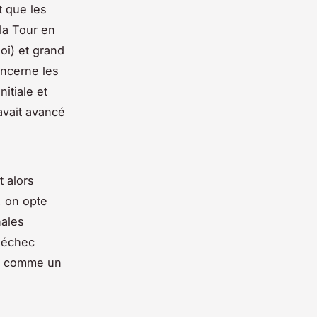
t que les
 la Tour en
Roi) et grand
oncerne les
itiale et
’avait avancé
t alors
, on opte
nales
n échec
is comme un