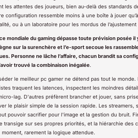
nt les attentes des joueurs, bien au-delà des standards 
tre configuration ressemble moins à une boîte à jouer qu
lité, ou à un laboratoire pour les mordus de l’ajustemen
ce mondiale du gaming dépasse toute prévision posée il 
 règne sur la surenchère et l’e-sport secoue les rassemb
ques. Personne ne lâche l’affaire, chacun brandit sa confi
avoir trouvé la combinaison inégalée
.
séder le meilleur pc gamer ne détend pas tout le monde.
stes traquent les latences, inspectent les moindres détail
icro-lag. D'autres préfèrent brancher et jouer, sans prise
ver le plaisir simple de la session rapide. Les streamers, 
ut pouvoir sacrifier pour l'image et la gestion du bruit. F
transige sur ses propres priorités, et la hiérarchie des cr
 moment, rarement la logique attendue.