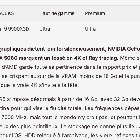
4900KS
Haut de gamme
Premium
n 9 9900X3D
Ultra
Ultra
graphiques dictent leur loi silencieusement, NVIDIA Ge
X 5080 marquent un fossé en 4K et Ray tracing
. Même s
d’AMD garde toute sa pertinence dans le rapport prix et p
 se crispent autour de la VRAM, moins de 16 Go et la pun
que la vraie 4K s’invite à la fête.
5 s’impose désormais à partir de 16 Go, avec 32 Go de
tine pour qui vise la fluidité totale. Les fréquences dépa
 7000 MHz, mais tout le monde n’y croit pas, et pourtant l
eux des plus pointilleux
. Le stockage ne donne plus lieu 
ur l’OS, HDD relégué à l’archivage, les vieux réflexes t