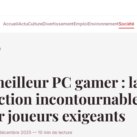
Accueil
Actu
Culture
Divertissement
Emploi
Environnement
Société
é
eilleur PC gamer : l
ction incontournabl
 joueurs exigeants
décembre 2025 — 10 min de lecture