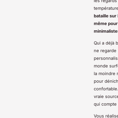
les regards 
températur
bataille sur
même pour l
minimaliste
Qui a déjà 
ne regarde 
personnalis
monde surfe
la moindre 
pour déniche
confortabl
vraie sourc
qui compte 
Vous réalis