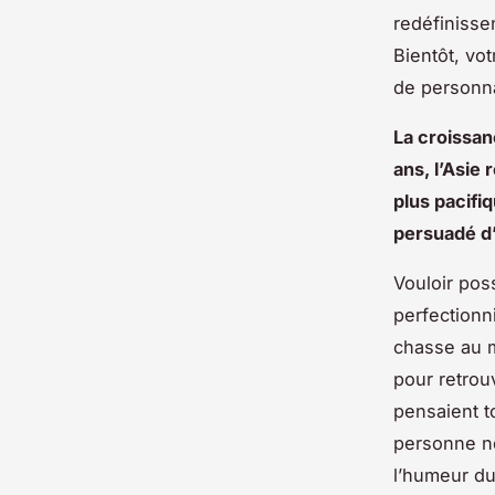
redéfinisse
Bientôt, vo
de personna
La croissan
ans, l’Asie
plus pacifi
persuadé d’
Vouloir pos
perfectionni
chasse au m
pour retrou
pensaient to
personne ne 
l’humeur du