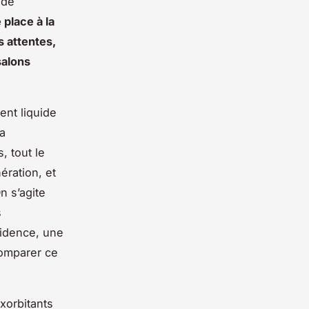
 de
place à la
s attentes,
salons
ent liquide
la
, tout le
ration, et
n s’agite
s
vidence, une
comparer ce
xorbitants