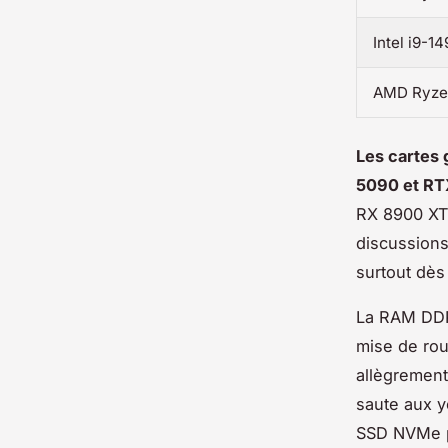
Intel i9-1
AMD Ryze
Les cartes 
5090 et RT
RX 8900 XT 
discussions
surtout dès 
La RAM DDR
mise de rou
allègrement
saute aux y
SSD NVMe po