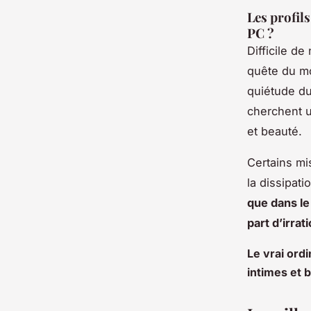
Les profil
PC ?
Difficile d
quête du mo
quiétude du 
cherchent u
et beauté.
Certains mi
la dissipat
que dans le 
part d’irra
Le vrai ord
intimes et 