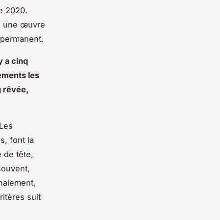
de 2020.
’à une œuvre
t permanent
.
y a cinq
lements les
g rêvée,
 Les
s, font la
 de tête,
souvent,
inalement,
itères suit