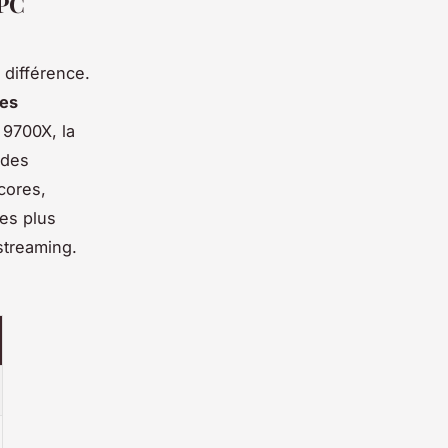
 PC
 différence.
des
 9700X, la
 des
cores,
les plus
 streaming.