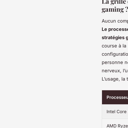
La grille
gaming 
Aucun compo
Le process
stratégies 
course à la
configurati
personne ne 
nerveux, l’u
L’usage, la
Processeu
Intel Cor
AMD Ryze