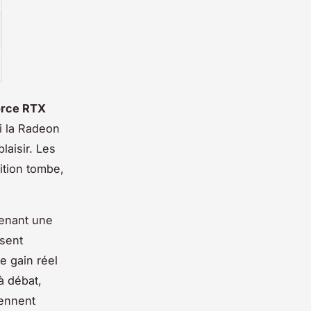
Force RTX
i la Radeon
laisir. Les
ition tombe,
venant une
ssent
e gain réel
à débat,
iennent