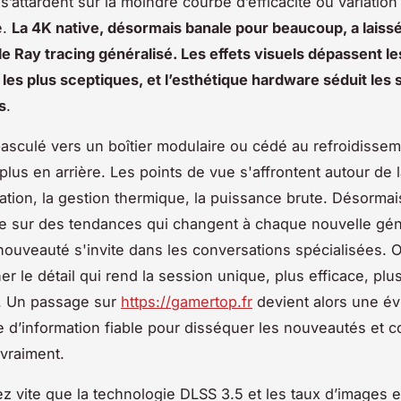
s’attardent sur la moindre courbe d’efficacité ou variation
e.
La 4K native, désormais banale pour beaucoup, a laissé 
 le Ray tracing généralisé. Les effets visuels dépassent le
es plus sceptiques, et l’esthétique hardware séduit les 
s
.
basculé vers un boîtier modulaire ou cédé au refroidissem
plus en arrière. Les points de vue s'affrontent autour de 
ation, la gestion thermique, la puissance brute. Désormais
 sur des tendances qui changent à chaque nouvelle géné
nouveauté s'invite dans les conversations spécialisées. O
r le détail qui rend la session unique, plus efficace, plu
e. Un passage sur
https://gamertop.fr
devient alors une é
e d’information fiable pour disséquer les nouveautés et 
vraiment.
ez vite que la technologie DLSS 3.5 et les taux d’images e