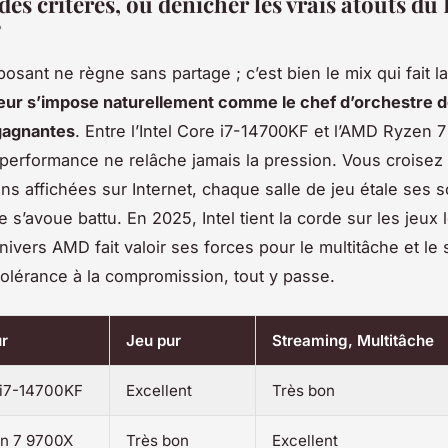
 des critères, où dénicher les vrais atouts du
?
sant ne règne sans partage ; c’est bien le mix qui fait la
eur s’impose naturellement comme le chef d’orchestre 
gagnantes
. Entre l’Intel Core i7-14700KF et l’AMD Ryzen 7
 performance ne relâche jamais la pression. Vous croisez
ons affichées sur Internet, chaque salle de jeu étale ses s
s’avoue battu. En 2025, Intel tient la corde sur les jeux 
nivers AMD fait valoir ses forces pour le multitâche et le
 tolérance à la compromission, tout y passe.
r
Jeu pur
Streaming, Multitâche
e i7-14700KF
Excellent
Très bon
n 7 9700X
Très bon
Excellent