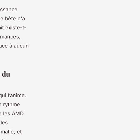
issance
le bête n'a
it existe-t-
ormances,
lace à aucun
e du
qui l’anime.
n rythme
me les AMD
 les
matie, et