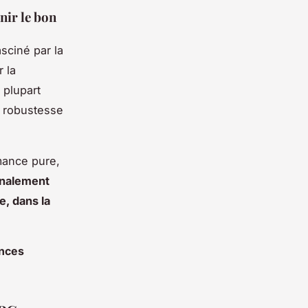
nir le bon
sciné par la
 la
 plupart
, robustesse
rmance pure,
finalement
e, dans la
ences