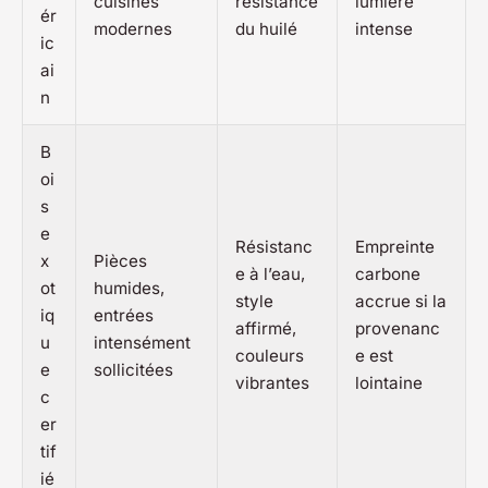
cuisines
résistance
lumière
ér
modernes
du huilé
intense
ic
ai
n
B
oi
s
e
Résistanc
Empreinte
x
Pièces
e à l’eau,
carbone
ot
humides,
style
accrue si la
iq
entrées
affirmé,
provenanc
u
intensément
couleurs
e est
e
sollicitées
vibrantes
lointaine
c
er
tif
ié