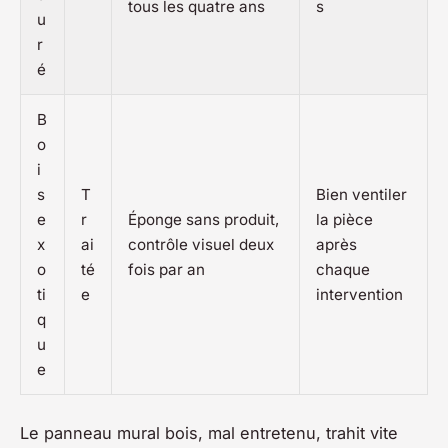
tous les quatre ans
s
u
r
é
B
o
i
s
T
Bien ventiler
e
r
Éponge sans produit,
la pièce
x
ai
contrôle visuel deux
après
o
té
fois par an
chaque
ti
e
intervention
q
u
e
Le panneau mural bois, mal entretenu, trahit vite