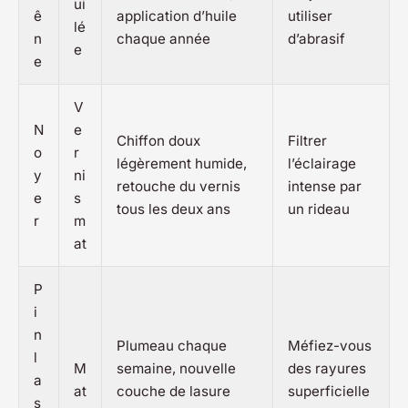
ui
ê
application d’huile
utiliser
lé
n
chaque année
d’abrasif
e
e
V
N
e
Chiffon doux
Filtrer
o
r
légèrement humide,
l’éclairage
y
ni
retouche du vernis
intense par
e
s
tous les deux ans
un rideau
r
m
at
P
i
n
Plumeau chaque
Méfiez-vous
l
M
semaine, nouvelle
des rayures
a
at
couche de lasure
superficielle
s