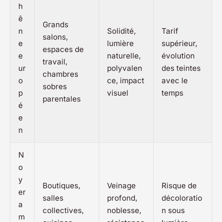
h
ê
Grands
n
Solidité,
Tarif
salons,
e
lumière
supérieur,
espaces de
e
naturelle,
évolution
travail,
ur
polyvalen
des teintes
chambres
o
ce, impact
avec le
sobres
p
visuel
temps
parentales
é
e
n
N
o
y
Boutiques,
Veinage
Risque de
er
salles
profond,
décoloratio
a
collectives,
noblesse,
n sous
m