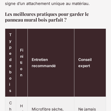
signe d’un attachement unique au matériau.
Les meilleures pratiques pour garder le
panneau mural bois parfait ?
T
y
p
Fi
e
ni
d
Entretien
Conseil
ti
e
recommandé
expert
o
b
n
o
i
s
C
H
h
Microfibre sèche,
Ne jamais