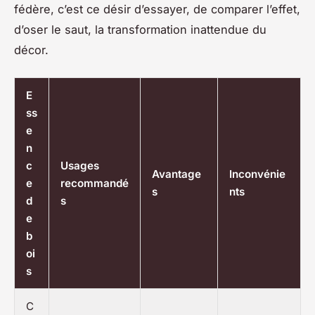
fédère, c’est ce désir d’essayer, de comparer l’effet,
d’oser le saut, la transformation inattendue du
décor.
E
ss
e
n
c
Usages
Avantage
Inconvénie
e
recommandé
s
nts
d
s
e
b
oi
s
C